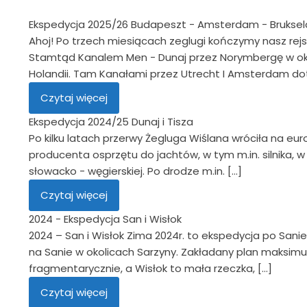
Ekspedycja 2025/26 Budapeszt - Amsterdam - Bruksela 
Ahoj! Po trzech miesiącach zeglugi kończymy nasz rej
Stamtąd Kanalem Men - Dunaj przez Norymbergę w okol
Holandii. Tam Kanałami przez Utrecht I Amsterdam dota
Czytaj więcej
Ekspedycja 2024/25 Dunaj i Tisza
Po kilku latach przerwy Żegluga Wiślana wróciła na eu
producenta osprzętu do jachtów, w tym m.in. silnika,
słowacko - węgierskiej. Po drodze m.in. […]
Czytaj więcej
2024 - Ekspedycja San i Wisłok
2024 – San i Wisłok Zima 2024r. to ekspedycja po San
na Sanie w okolicach Sarzyny. Zakładany plan maksimu
fragmentarycznie, a Wisłok to mała rzeczka, […]
Czytaj więcej