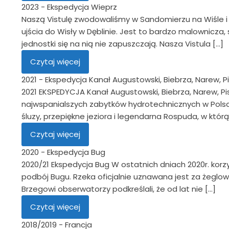
2023 - Ekspedycja Wieprz
Naszą Vistulę zwodowaliśmy w Sandomierzu na Wiśle i r
ujścia do Wisły w Dęblinie. Jest to bardzo malownicza,
jednostki się na nią nie zapuszczają. Nasza Vistula […]
Czytaj więcej
2021 - Ekspedycja Kanał Augustowski, Biebrza, Narew, P
2021 EKSPEDYCJA Kanał Augustowski, Biebrza, Narew, P
najwspanialszych zabytków hydrotechnicznych w Polsc
śluzy, przepiękne jeziora i legendarna Rospuda, w którą
Czytaj więcej
2020 - Ekspedycja Bug
2020/21 Ekspedycja Bug W ostatnich dniach 2020r. kor
podbój Bugu. Rzeka oficjalnie uznawana jest za żeglow
Brzegowi obserwatorzy podkreślali, że od lat nie […]
Czytaj więcej
2018/2019 - Francja