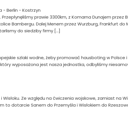
- Berlin - Kostrzyn
s. Przepłynęliśmy prawie 3300km, z Komarna Dunajem przez B
ice Bambergu. Dalej Menem przez Wurzburg, Frankfurt do Mo
rlismy do siedziby firmy […]
ropejskie szlaki wodne, żeby promować hausboting w Polsce i
 w który wyposażona jest nasza jednostka, odbyliśmy niesamo
ie i Wisłoku. Ze względu na ćwiczenia wojskowe, zamiast na
m to dotarcie Sanem do Przemyśla i Wisłokiem do Rzeszowa. 