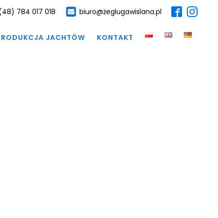
(48) 784 017 018
biuro@żeglugawislana.pl
PRODUKCJA JACHTÓW
KONTAKT
LAT