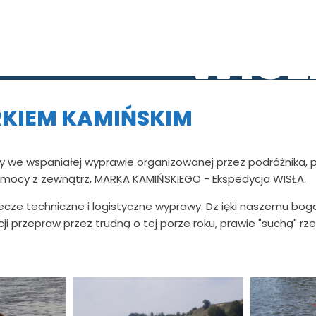
WIŚL
RKIEM KAMIŃSKIM
ny we wspaniałej wyprawie organizowanej przez podróżnika, p
omocy z zewnątrz, MARKA KAMIŃSKIEGO - Ekspedycja WISŁA.
plecze techniczne i logistyczne wyprawy. Dz ięki naszemu 
cji przepraw przez trudną o tej porze roku, prawie "suchą" r