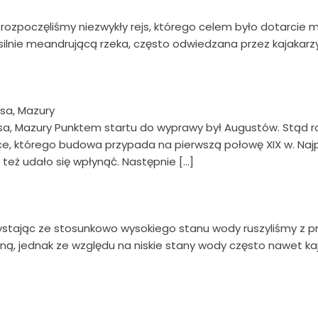
ozpoczęliśmy niezwykły rejs, którego celem było dotarcie moż
 silnie meandrującą rzeka, często odwiedzana przez kajakarzy
isa, Mazury
isa, Mazury Punktem startu do wyprawy był Augustów. Stąd 
e, którego budowa przypada na pierwszą połowę XIX w. Najp
 też udało się wpłynąć. Następnie […]
zystając ze stosunkowo wysokiego stanu wody ruszyliśmy z p
ną, jednak ze względu na niskie stany wody często nawet kaj