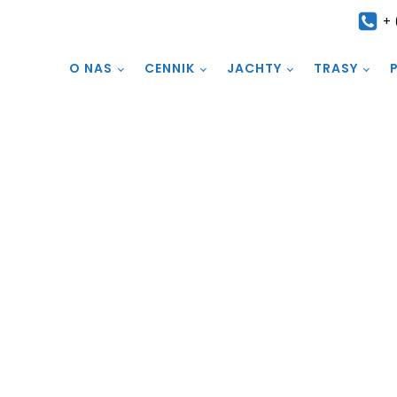
+ 
O NAS
CENNIK
JACHTY
TRASY
17 