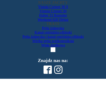
NASZE JACHTY
Vistula Cruiser 30 S
Vistula Cruiser 30
Haber 33 Reporter
Weekend 820 Delux
TRASY
Pętla żuławska
Kanał ostródzko-elbląski
Pętla żuławska i kanał ostródzko-elbląski
Wielka pętla wielkoposlkski
Wisła środkowa
Znajdz nas na: