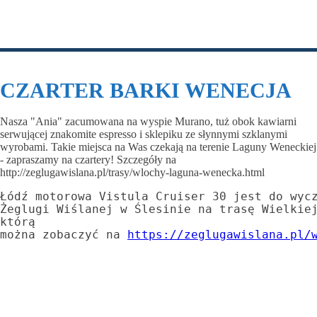
WIŚLANEJ!
CZARTER BARKI WENECJA
Nasza "Ania" zacumowana na wyspie Murano, tuż obok kawiarni
serwującej znakomite espresso i sklepiku ze słynnymi szklanymi
wyrobami. Takie miejsca na Was czekają na terenie Laguny Weneckiej
- zapraszamy na czartery! Szczegóły na
http://zeglugawislana.pl/trasy/wlochy-laguna-wenecka.html
Łódź motorowa Vistula Cruiser 30 jest do wycz
Żeglugi Wiślanej w Ślesinie na trasę Wielkiej
którą 

można zobaczyć na 
https://zeglugawislana.pl/