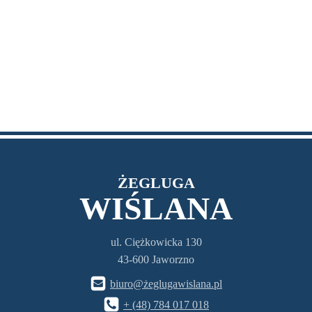
ŻEGLUGA
WIŚLANA
ul. Ciężkowicka 130
43-600 Jaworzno
biuro@żeglugawislana.pl
+ (48) 784 017 018